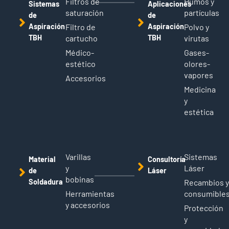
Filtros de
Humos y
Sistemas
Aplicaciones
saturación
partículas
de
de
Aspiración
Filtro de
Aspiración
Polvo y
TBH
cartucho
TBH
virutas
Médico-
Gases-
estético
olores-
vapores
Accesorios
Medicina
y
estética
Varillas
Sistemas
Material
Consultoría
y
Láser
de
Láser
bobinas
Soldadura
Recambios 
Herramientas
consumible
y accesorios
Protección
y