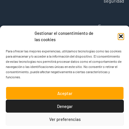
seguridad
Empresa
Filtros TBH
Sobre
Gestionar el consentimiento de
Nosotros
Blog
las cookies
Contacto
Para ofrecer las mejores experiencias, utilizamos tecnologías como las cookies
para almacenar y/o acceder a la información del dispositivo. El consentimiento
de estas tecnologías nos permitirá procesar datos como el comportamiento de
navegación o las identificaciones únicas en este sitio. No consentir o retirar el
consentimiento, puede afectar negativamente a ciertas características y
funciones.
Aceptar
AST Industrial Láser ·
Design & developed by
Aviso Legal
Política de Cookies
adestic.com
Denegar
Política de privacidad
Ver preferencias