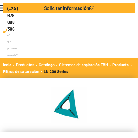
Solicitar
Información
(+34)
678
698
386
¿en
que
podemos
ayudarle?
·
·
·
·
·
Incio
Productos
Catálogo
Sistemas de aspiración TBH
Producto
·
Filtros de saturación
LN 200 Series