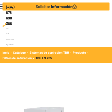
Solicitar
Información
(+34)
678
698
386
¿en
que
podemos
ayudarle?
·
·
·
·
Incio
Catálogo
Sistemas de aspiración TBH
Producto
·
Filtros de saturación
TBH LN 265