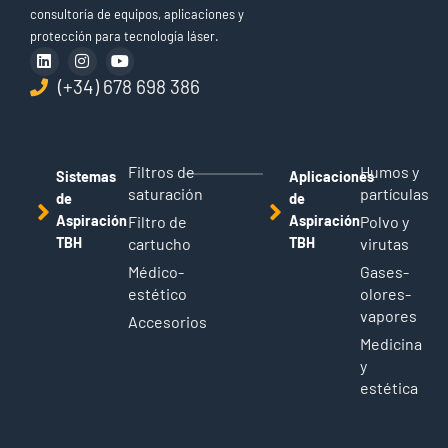
consultoría de equipos, aplicaciones y
protección para tecnología láser.
(+34) 678 698 386
Filtros de
Humos y
Sistemas
Aplicaciones
saturación
partículas
de
de
Aspiración
Filtro de
Aspiración
Polvo y
TBH
cartucho
TBH
virutas
Médico-
Gases-
estético
olores-
vapores
Accesorios
Medicina
y
estética