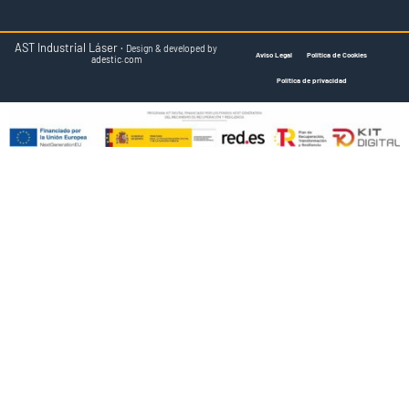
AST Industrial Láser ·
Design & developed by
Aviso Legal
Política de Cookies
adestic.com
Política de privacidad