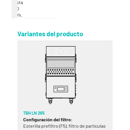
hasta
540
m³/h.
Variantes del producto
TBH LN 265
Configuración del filtro:
Esterilla prefiltro (F5), filtro de partículas