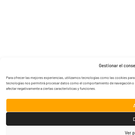
Gestionar el conse
Para ofrecer las mejores experiencias, utilizamos tecnologías como las cookies para
tecnologías nos permitirá procesar datos como el comportamiento de navegación o las 
afectar negativamente a ciertas características y funciones.
Ver p