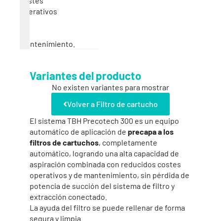
costes
operativos
y
de
mantenimiento.
Variantes del producto
No existen variantes para mostrar
Volver a Filtro de cartucho
El sistema TBH Precotech 300 es un equipo
automático de aplicación de
precapa a los
filtros de cartuchos
, completamente
automático, logrando una alta capacidad de
aspiración combinada con reducidos costes
operativos y de mantenimiento, sin pérdida de
potencia de succión del sistema de filtro y
extracción conectado.
La ayuda del filtro se puede rellenar de forma
segura y limpia.