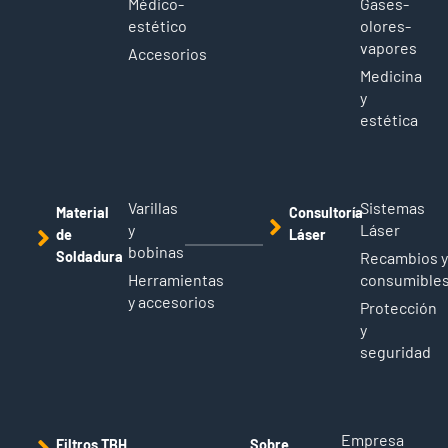
Médico-
Gases-
estético
olores-
vapores
Accesorios
Medicina
y
estética
Varillas
Sistemas
Material
Consultoría
y
Láser
de
Láser
bobinas
Soldadura
Recambios 
Herramientas
consumible
y accesorios
Protección
y
seguridad
Empresa
Filtros TBH
Sobre