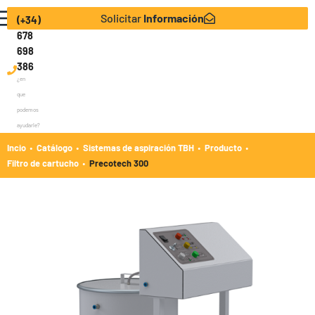
Solicitar
Información
(+34)
678
698
386
¿en
que
podemos
ayudarle?
·
·
·
·
Incio
Catálogo
Sistemas de aspiración TBH
Producto
·
Filtro de cartucho
Precotech 300