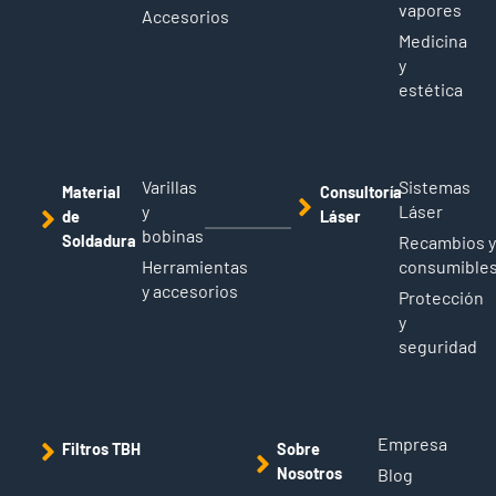
vapores
Accesorios
Medicina
y
estética
Varillas
Sistemas
Material
Consultoría
y
Láser
de
Láser
bobinas
Soldadura
Recambios 
Herramientas
consumible
y accesorios
Protección
y
seguridad
Empresa
Filtros TBH
Sobre
Nosotros
Blog