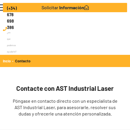
Solicitar
Información
(+34)
678
698
386
¿en
que
podemos
ayudarle?
·
Incio
Contacto
Contacte con AST Industrial Laser
Póngase en contacto directo con un especialista de
AST Industrial Laser, para asesorarle, resolver sus
dudas y ofrecerle una atención personalizada.