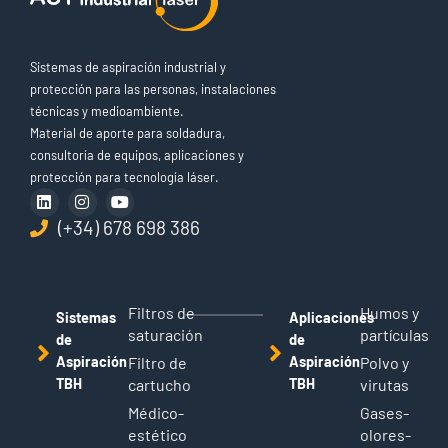
Sistemas de aspiración industrial y
protección para las personas, instalaciones
técnicas y medioambiente.
Material de aporte para soldadura,
consultoría de equipos, aplicaciones y
protección para tecnología láser.
(+34) 678 698 386
Filtros de
Humos y
Sistemas
Aplicaciones
saturación
partículas
de
de
Aspiración
Filtro de
Aspiración
Polvo y
TBH
cartucho
TBH
virutas
Médico-
Gases-
estético
olores-