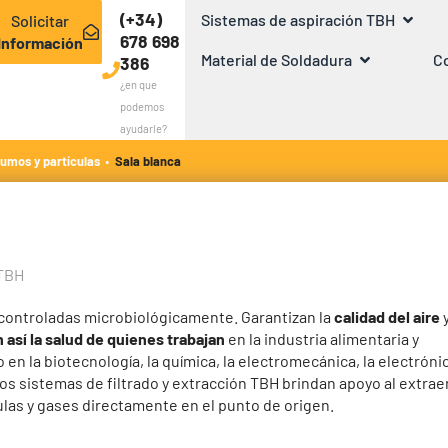
(+34)
Sistemas de aspiración TBH
Solicitar
678 698
Información
Material de Soldadura
Co
386
¿en que
podemos
ayudarle?
·
umos y partículas
Sala blanca
 TBH
 controladas microbiológicamente. Garantizan la
calidad del aire
y
 así la salud de quienes trabajan
en la industria alimentaria y
 en la biotecnología, la química, la electromecánica, la electrónic
Los sistemas de filtrado y extracción TBH brindan apoyo al extrae
las y gases directamente en el punto de origen.