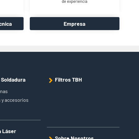
de experiencia
cnica
Empresa
e Soldadura
Filtros TBH
inas
 y accesorios
a Láser
Sobre Nosotros