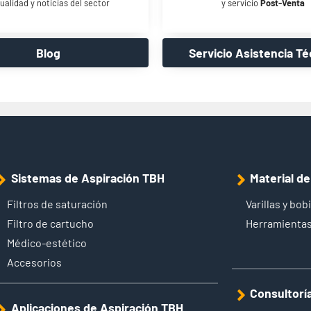
ualidad y noticias del sector
y servicio
Post-Venta
Blog
Servicio Asistencia Té
Sistemas de Aspiración TBH
Material d
Filtros de saturación
Varillas y bob
Filtro de cartucho
Herramientas
Médico-estético
Accesorios
Consultorí
Aplicaciones de Aspiración TBH