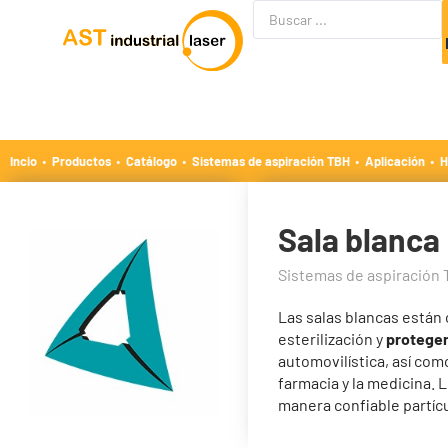
·
·
·
·
·
Incio
Productos
Catálogo
Sistemas de aspiración TBH
Aplicación
H
Sala blanca
Sistemas de aspiración
Las salas blancas están
esterilización y
protegen
automovilística, así como
farmacia y la medicina. 
manera confiable partícu