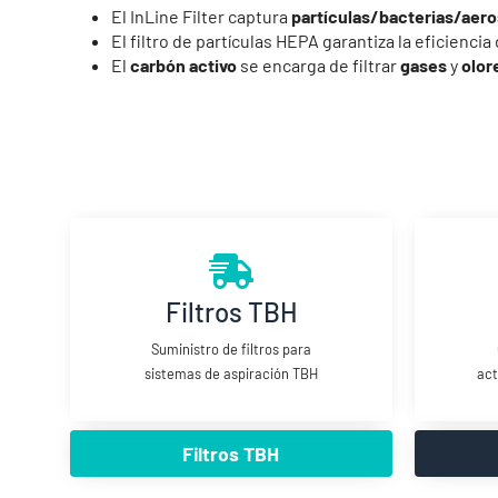
El InLine Filter captura
partículas/bacterias/aero
El filtro de partículas HEPA garantiza la eficiencia
El
carbón activo
se encarga de filtrar
gases
y
olor
Filtros TBH
Suministro de filtros para
sistemas de aspiración TBH
act
Filtros TBH