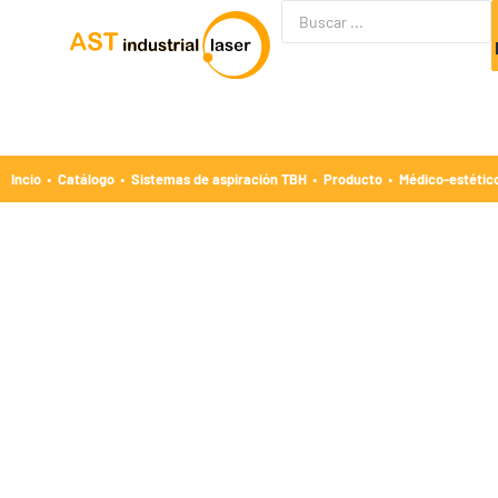
·
·
·
·
Incio
Catálogo
Sistemas de aspiración TBH
Producto
Médico-estétic