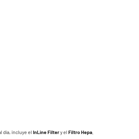
día, incluye el
I
nLine Filter
y el
Filtro Hepa
.