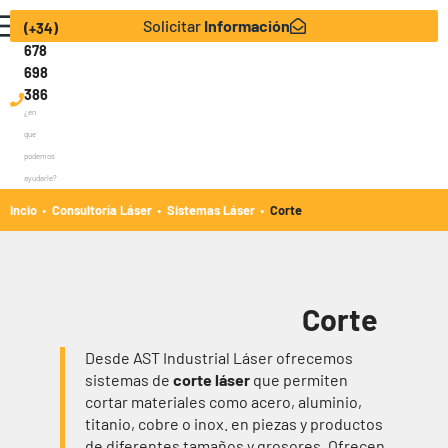
Solicitar
Información
(+34)
678
698
386
¿en
que
podemos
ayudarle?
·
·
·
Incio
Consultoría Láser
Sistemas Láser
Corte
Corte
Desde AST Industrial Láser ofrecemos
sistemas de
corte láser
que permiten
cortar materiales como acero, aluminio,
titanio, cobre o inox. en piezas y productos
de diferentes tamaños y grosores. Ofrecen