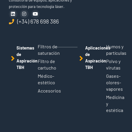
protección para tecnología láser.
(+34) 678 698 386
Filtros de
Humos y
Sistemas
Aplicaciones
saturación
partículas
de
de
Aspiración
Filtro de
Aspiración
Polvo y
TBH
cartucho
TBH
virutas
Médico-
Gases-
estético
olores-
vapores
Accesorios
Medicina
y
estética