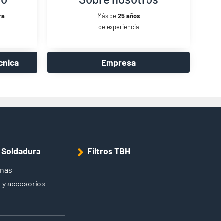
ra
Más de
25 años
de experiencia
cnica
Empresa
e Soldadura
Filtros TBH
inas
 y accesorios