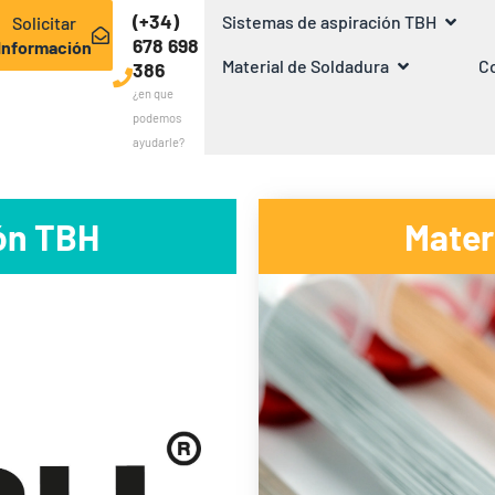
(+34)
Sistemas de aspiración TBH
Solicitar
678 698
Información
Material de Soldadura
Co
386
¿en que
podemos
ayudarle?
ón TBH
Mater