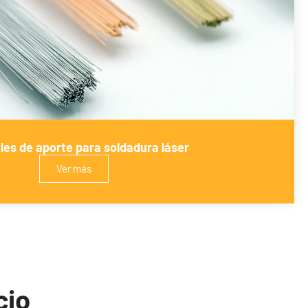
les de aporte para soldadura láser
Ver más
cio