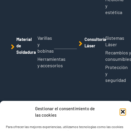
y
estética
Varillas
Sistemas
Material
Consultoría
y
Láser
de
Láser
bobinas
Soldadura
Recambios 
Herramientas
consumible
y accesorios
Protección
y
seguridad
Empresa
Filtros TBH
Sobre
Gestionar el consentimiento de
Nosotros
Blog
las cookies
Contacto
Para ofrecer las mejores experiencias, utilizamos tecnologías como las cookies