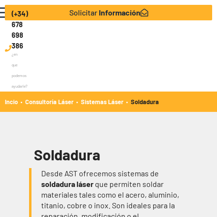
Solicitar
Información
(+34)
678
698
386
¿en
que
podemos
ayudarle?
·
·
·
Incio
Consultoría Láser
Sistemas Láser
Soldadura
Soldadura
Desde AST ofrecemos sistemas de
soldadura láser
que permiten soldar
materiales tales como el acero, aluminio,
titanio, cobre o inox. Son ideales para la
reparación, modificación o el