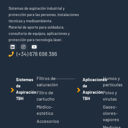
Sistemas de aspiración industrial y
protección para las personas, instalaciones
técnicas y medioambiente.
Material de aporte para soldadura,
consultoría de equipos, aplicaciones y
protección para tecnología láser.
(+34) 678 698 386
Filtros de
Humos y
Sistemas
Aplicaciones
saturación
partículas
de
de
Aspiración
Filtro de
Aspiración
Polvo y
TBH
cartucho
TBH
virutas
Médico-
Gases-
estético
olores-
vapores
Accesorios
Medicina