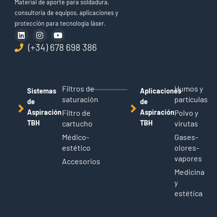
Material de aporte para soldadura,
consultoría de equipos, aplicaciones y
protección para tecnología láser.
(+34) 678 698 386
Filtros de
Humos y
Sistemas
Aplicaciones
saturación
partículas
de
de
Aspiración
Filtro de
Aspiración
Polvo y
TBH
cartucho
TBH
virutas
Médico-
Gases-
estético
olores-
vapores
Accesorios
Medicina
y
estética