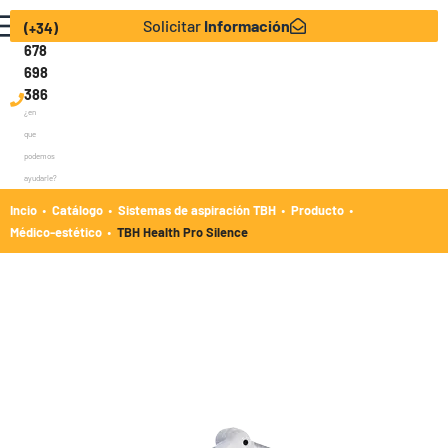
Solicitar
Información
(+34)
678
698
386
¿en
que
podemos
ayudarle?
·
·
·
·
Incio
Catálogo
Sistemas de aspiración TBH
Producto
·
Médico-estético
TBH Health Pro Silence