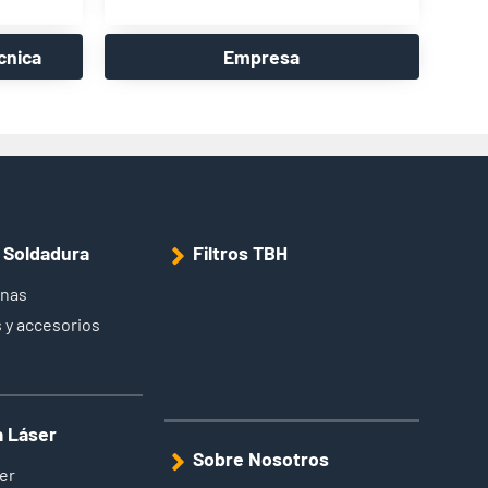
cnica
Empresa
e Soldadura
Filtros TBH
inas
 y accesorios
a Láser
Sobre Nosotros
er