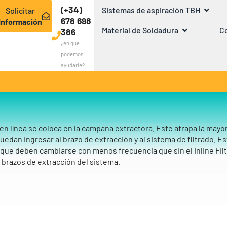
(+34)
Sistemas de aspiración TBH
Solicitar
678 698
Información
Material de Soldadura
Co
386
¿en que
podemos
ayudarle?
 en línea se coloca en la campana extractora. Este atrapa la mayor
edan ingresar al brazo de extracción y al sistema de filtrado. Esto
a que deben cambiarse con menos frecuencia que sin el Inline Fi
s brazos de extracción del sistema.