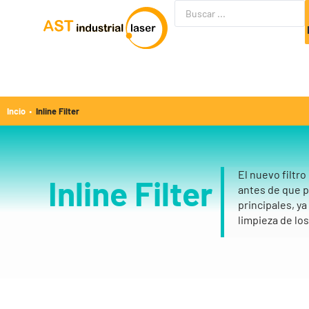
·
Incio
Inline Filter
El nuevo filtro
Inline Filter
antes de que pu
principales, y
limpieza de lo