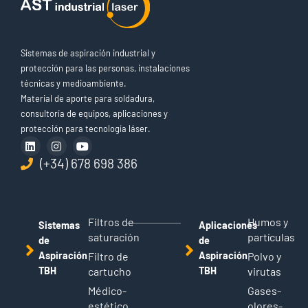
Sistemas de aspiración industrial y
protección para las personas, instalaciones
técnicas y medioambiente.
Material de aporte para soldadura,
consultoría de equipos, aplicaciones y
protección para tecnología láser.
(+34) 678 698 386
Filtros de
Humos y
Sistemas
Aplicaciones
saturación
partículas
de
de
Aspiración
Filtro de
Aspiración
Polvo y
TBH
cartucho
TBH
virutas
Médico-
Gases-
estético
olores-