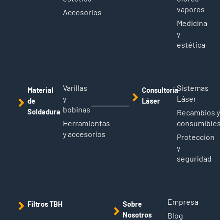
vapores
Accesorios
Medicina
y
estética
Varillas
Sistemas
Material
Consultoría
y
Láser
de
Láser
bobinas
Soldadura
Recambios 
Herramientas
consumible
y accesorios
Protección
y
seguridad
Empresa
Filtros TBH
Sobre
Nosotros
Blog