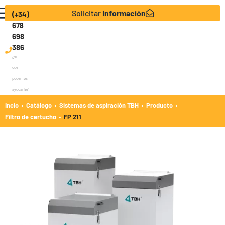
Solicitar
Información
(+34)
678
698
386
¿en
que
podemos
ayudarle?
·
·
·
·
Incio
Catálogo
Sistemas de aspiración TBH
Producto
·
Filtro de cartucho
FP 211