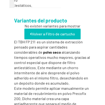
filtro
antiestáticos.
Variantes del producto
No existen variantes para mostrar
Volver a Filtro de cartucho
El TBH FP 211 es un sistema de extracción
pensado para aspirar cantidades
considerables de
polvo seco
alcanzando
tiempos operativos mucho mayores, gracias al
control especial que dispone de filtro
antiestáticos. Este mediante un chorro
intermitente de aire desprende el polvo
adherido en el mismo filtro, desechándolo en
un depósito donde es acumulado.
Este modelo permite aplicar manualmente un
material de recubrimiento en polvo Precofix
200. Dicho material crea una capa
antiadherente que separa el medio de